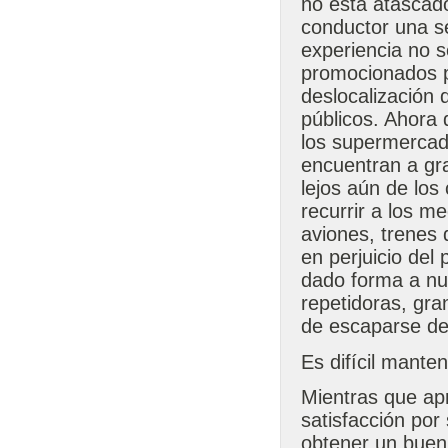
no está atascad
conductor una s
experiencia no s
promocionados po
deslocalización 
públicos. Ahora
los supermercado
encuentran a gr
lejos aún de los
recurrir a los m
aviones, trenes 
en perjuicio de
dado forma a nue
repetidoras, gra
de escaparse de
Es difícil mante
Mientras que ap
satisfacción por
obtener un buen