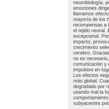
neurobiología, 
emociones dirig
llamamos
efect
mayoría de los 
recompensas a l
el tejido neural
excepcional. Po
impacto, provoca
crecimiento sele
cerebro. Gracias
no es necesario,
comunicación y 
impulsivo en lug
Los efectos nega
más global. Cua
degradado por n
usando mal la ha
comportamiento.
subyacentes pod