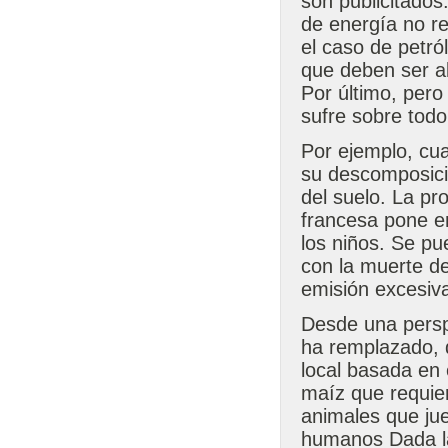
son publicitados
de energía no re
el caso de petró
que deben ser a
Por último, per
sufre sobre todo
Por ejemplo, cu
su descomposici
del suelo. La pr
francesa pone en
los niños. Se pu
con la muerte de
emisión excesiva
Desde una perspe
ha remplazado, 
local basada en
maíz que requier
animales que jue
humanos Dada la 