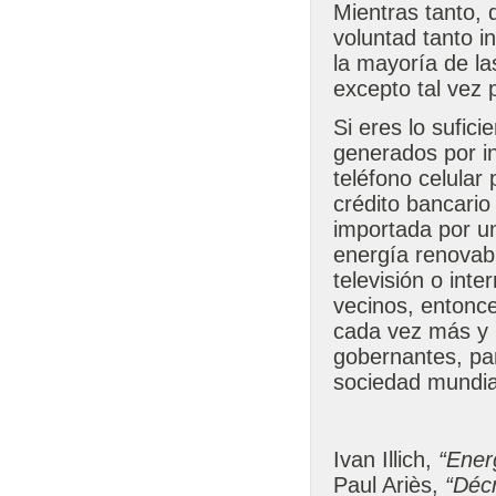
Mientras tanto,
voluntad tanto 
la mayoría de la
excepto tal vez p
Si eres lo sufic
generados por in
teléfono celular 
crédito bancario
importada por un
energía renovabl
televisión o int
vecinos, entonce
cada vez más y 
gobernantes, par
sociedad mundia
Ivan Illich,
“Ener
Paul Ariès,
“Décr