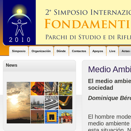
Simposio
Organización
Dónde
Contactos
Apoyos
Live
Actas 
News
Medio Ambi
El medio ambien
sociedad
Dominique Bér
El hombre moder
medio ambiente n
esta situación. 