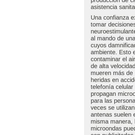
asistencia sanita
Una confianza e
tomar decisiones
neuroestimulant
al mando de una
cuyos damnificad
ambiente. Esto e
contaminar el ai
de alta velocida
mueren más de u
heridas en accid
telefonía celula
propagan microo
para las person
veces se utiliza
antenas suelen 
misma manera, l
microondas puede