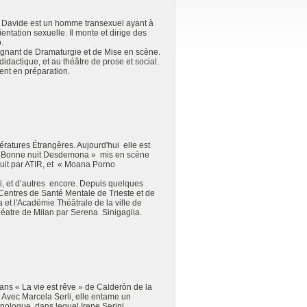
. Davide est un homme transexuel ayant à
ientation sexuelle. Il monte et dirige des
o.
ignant de Dramaturgie et de Mise en scène.
didactique, et au théâtre de prose et social.
ent en préparation.
ératures Étrangères. Aujourd'hui elle est
t « Bonne nuit Desdemona » mis en scène
duit par ATIR, et « Moana Porno
ri, et d’autres encore. Depuis quelques
 Centres de Santé Mentale de Trieste et de
et l'Académie Théâtrale de la ville de
Théatre de Milan par Serena Sinigaglia.
dans « La vie est rêve » de Calderòn de la
 Avec Marcela Serli, elle entame un
nologue, dans lequel Irene Serini