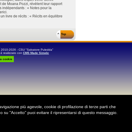
 de Moana Pozzi, révèlent leur rapport
ms indépendants : « Notes pour la
rici.
n livre de récits : « Récits en équilibre
^ Top
t 2010-2026 - CSU "Salvatore Puledda"
 è realizzato con
CMS Made Simple
va cookie
 navigazione più agevole, cookie di profilazione di terze parti che
su "Accetto" puoi evitare il ripresentarsi di questo messaggio.