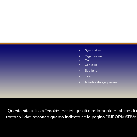
Symposium
Organisation
Où
Contacts
Soutiens
Live
Activités du symposium
Questo sito utilizza "cookie tecnici" gestiti direttamente e, al fine d
trattano i dati secondo quanto indicato nella pagina "INFORMATIVA C