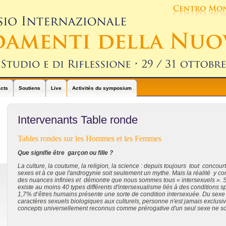
cts
Soutiens
Live
Activités du symposium
Intervenants Table ronde
Table
s rondes sur les Hommes et les Femmes
Que signifie être garçon ou fille ?
La culture, la coutume, la religion, la science : depuis toujours tout concour
sexes et à ce que l'androgynie soit seulement un mythe. Mais la réalité y c
des nuances infinies et démontre que nous sommes tous « intersexuels ». Selo
existe au moins 40 types différents d'intersexualisme liés à des conditions
1,7% d‘êtres humains présente une sorte de condition intersexuée. Du se
caractères sexuels biologiques aux culturels, personne n'est jamais exclusi
concepts universellement reconnus comme prérogative d'un seul sexe ne so