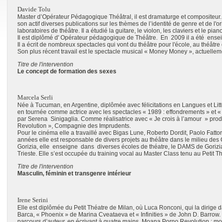
Davide Tolu
Master d’Opérateur Pédagogique Théâtral, il est dramaturge et compositeur
son actif diverses publications sur les thèmes de l’identité de genre et de l'or
laboratoires de théâtre. Il a étudié la guitare, le violon, les claviers et le pian
Il est diplômé d' Opérateur pédagogique de Théâtre. En 2009 il a été ense
Il a écrit de nombreux spectacles qui vont du théâtre pour l'école, au théâtre 
Son plus récent travail est le spectacle musical « Money Money », actuellem
Titre de l'intervention
Le concept de formation des sexes
Marcela Serli
Née à Tucuman, en Argentine, diplômée avec félicitations en Langues et Litt
en tournée comme actrice avec les spectacles « 1989 : effondrements » e
par Serena Sinigaglia. Comme réalisatrice avec « Je crois à l’amour » pro
Revolution », Compagnie des Imprudents.
Pour le cinéma elle a travaillé avec Bigas Lune, Roberto Dordit, Paolo Fatto
années elle est responsable de divers projets au théâtre dans le milieu des
Gorizia, elle enseigne dans diverses écoles de théatre, le DAMS de Gorizia 
Trieste. Elle s’est occupée du training vocal au Master Class tenu au Petit 
Titre de l'intervention
Masculin, féminin et transgenre intérieur
Irene Serini
Elle est diplômée du Petit Théatre de Milan, où Luca Ronconi, qui la dirige 
Barca, « Phoenix » de Marina Cveataeva et « Infinities » de John D. Barrow.
parcours d’auteur, en écrivant à quatre mains, Moana Porno Revolution : mo