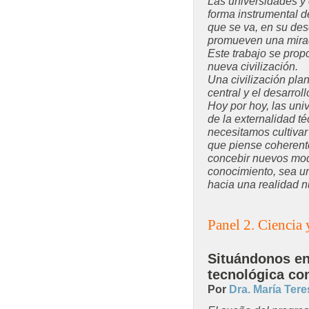
Las universidades y 
forma instrumental d
que se va, en su des
promueven una mirad
Este trabajo se pro
nueva civilización.
Una civilización pla
central y el desarro
Hoy por hoy, las uni
de la externalidad té
necesitamos cultiva
que piense coherent
concebir nuevos mod
conocimiento, sea u
hacia una realidad 
Panel 2. Ciencia 
Situándonos en
tecnológica co
Por
Dra. María Ter