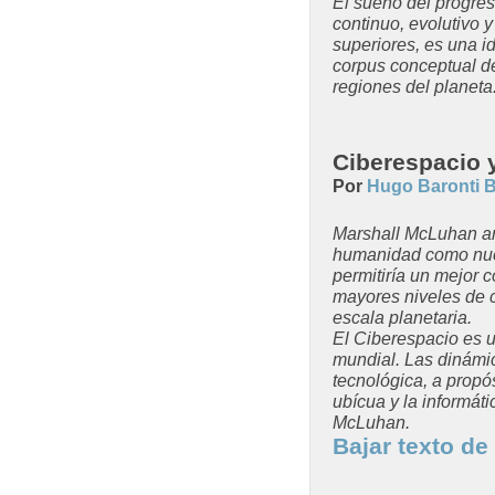
El sueño del progres
continuo, evolutivo 
superiores, es una i
corpus conceptual de
regiones del planeta
Ciberespacio 
Por
Hugo Baronti B
Marshall McLuhan ant
humanidad como nues
permitiría un mejor 
mayores niveles de co
escala planetaria.
El Ciberespacio es u
mundial. Las dinámic
tecnológica, a propó
ubícua y la informáti
McLuhan.
Bajar texto d