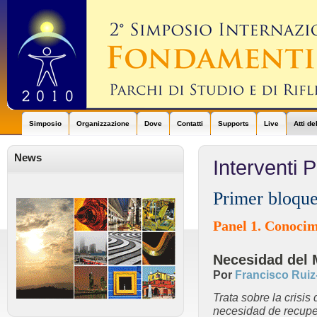
Simposio
Organizzazione
Dove
Contatti
Supports
Live
Atti d
News
Interventi 
Primer bloque
Panel 1. Conocimi
Necesidad del 
Por
Francisco Ruiz
Trata sobre la crisi
necesidad de recuper