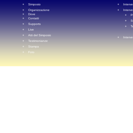
Simposio
Interve
Organizzazione
Interve
Dove
P
Contatti
S
Supports
T
Live
Atti del Simposio
Interve
Testimonianze
Stampa
Foto