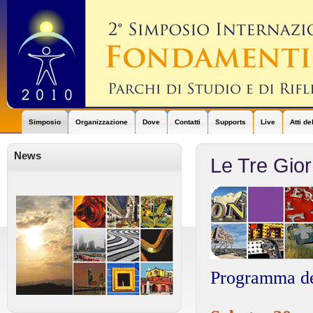
Simposio
Organizzazione
Dove
Contatti
Supports
Live
Atti d
News
Le Tre Gio
Programma del