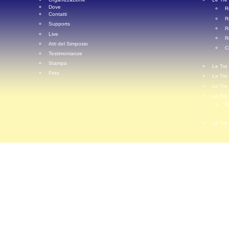
Dove
R
Contatti
R
Supports
R
Live
R
Atti del Simposio
C
Testimonianze
Stampa
Le Tre
Foto
Le Tre
Le Tre
Le Tre
R
Le Tre